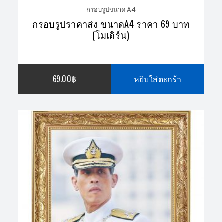
กรอบรูปขนาด A4
กรอบรูปราคาส่ง ขนาดA4 ราคา 69 บาท
(โมเดิร์น)
69.00
฿
หยิบใส่ตะกร้า