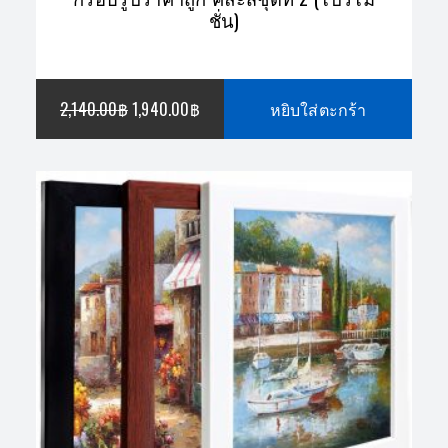
ชั่น)
ORIGINAL
CURRENT
2,140.00
฿
1,940.00
฿
หยิบใส่ตะกร้า
PRICE
PRICE
WAS:
IS:
2,140.00฿.
1,940.00฿.