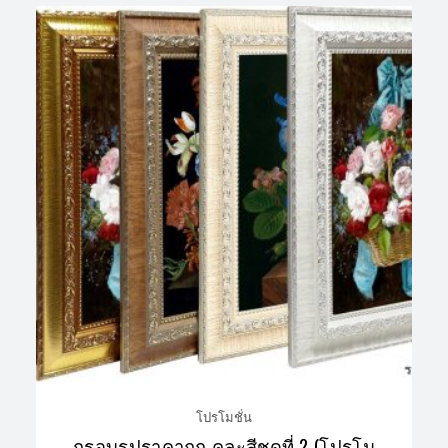
โปรโมชั่น
กรอบรูปราคาถูก คละสีชุดที่ 2 (โปรโม