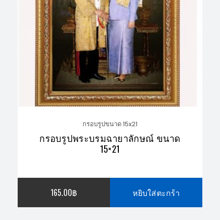
กรอบรูปขนาด 15x21
กรอบรูปพระบรมฉายาลักษณ์ ขนาด
15×21
165.00
฿
หยิบใส่ตะกร้า