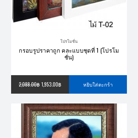
โปรโมชั่น
กรอบรูปราคาถูก คละแบบชุดที่ 1 (โปรโม
ชั่น)
ORIGINAL
CURRENT
2,088.00
฿
1,953.00
฿
หยิบใส่ตะกร้า
PRICE
PRICE
WAS:
IS: