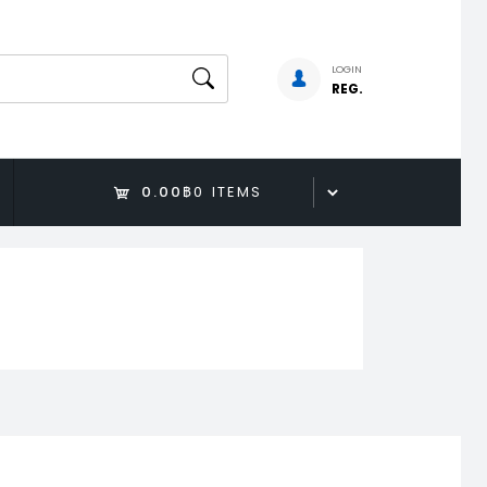
LOGIN
REG.
0.00฿
0 ITEMS