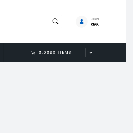
LOGIN
REG.
0.00฿
0 ITEMS